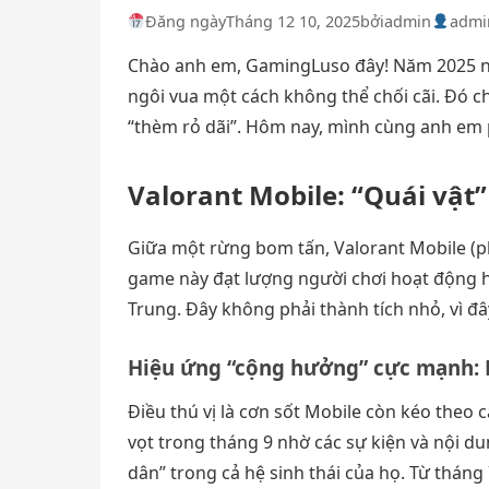
Đăng ngày
Tháng 12 10, 2025
bởi
admin
admi
Chào anh em, GamingLuso đây! Năm 2025 này
ngôi vua một cách không thể chối cãi. Đó c
“thèm rỏ dãi”. Hôm nay, mình cùng anh em 
Valorant Mobile: “Quái vật
Giữa một rừng bom tấn, Valorant Mobile (p
game này đạt lượng người chơi hoạt động h
Trung. Đây không phải thành tích nhỏ, vì đâ
Hiệu ứng “cộng hưởng” cực mạnh: 
Điều thú vị là cơn sốt Mobile còn kéo theo 
vọt trong tháng 9 nhờ các sự kiện và nội du
dân” trong cả hệ sinh thái của họ. Từ thán