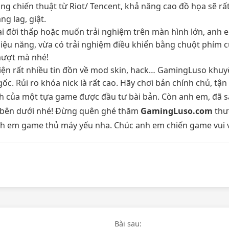
g chiến thuật từ Riot/ Tencent, khả năng cao đồ họa sẽ rất
g lag, giật.
i đời thấp hoặc muốn trải nghiệm trên màn hình lớn, anh
hiệu năng, vừa có trải nghiệm điều khiển bằng chuột phím cự
mượt mà nhé!
hiện rất nhiều tin đồn về mod skin, hack… GamingLuso khu
gốc. Rủi ro khóa nick là rất cao. Hãy chơi bản chính chủ, 
 của một tựa game được đầu tư bài bản. Còn anh em, đã s
ận bên dưới nhé! Đừng quên ghé thăm
GamingLuso.com
thư
h em game thủ máy yếu nha. Chúc anh em chiến game vui 
Bài sau: