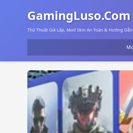
GamingLuso.Com
Thủ Thuật Giả Lập, Mod Skin An Toàn & Hướng Dẫ
Mo