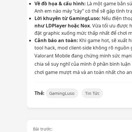
Về đồ họa & cấu hình:
Là một game bắn sún
Anh em nào máy “cày” có thể sẽ gặp tình trạn
Lời khuyên từ GamingLuso:
Nếu điện thoạ
như LDPlayer hoặc Nox
. Vừa tối ưu được 
đặt graphic xuống mức thấp nhất để chơi 
Cảnh báo an toàn:
Khi game hot, sẽ xuất 
tool hack, mod client-side không rõ nguồn 
Valorant Mobile đang chứng minh sức mạnh
chia sẻ suy nghĩ của mình ở phần bình lu
chơi game mượt mà và an toàn nhất cho an
Thẻ:
GamingLuso
Tin Tức
Điều
Bài trước: