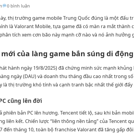
n
0 bình luận
, thị trường game mobile Trung Quốc đúng là một đấu trườ
hính là Valorant Mobile, tựa game đã có màn ra mắt thành 
phân tích xem cơn bão này mạnh cỡ nào và nó ảnh hưởng g
” mới của làng game bắn súng di động
hát hành ngày 19/8/2025) đã chứng minh sức mạnh khủng kh
àng ngày (DAU) và doanh thu tháng đầu cao nhất trong số
y là thị trường khó tính và cạnh tranh bậc nhất thế giới đấy
PC cũng lên đời
cả phiên bản PC lên hương. Tencent tiết lộ, sau khi bản mob
ng liên kết. Chiến lược “liên thông nền tảng” của Tencent qu
g 7 đến tháng 10, toàn bộ franchise Valorant đã tăng gấp đ