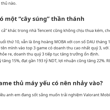
 thủ nào.
có một “cây súng” thần thánh
h cả” khác trong nhà Tencent cũng không chịu thua kém, cho
uổi thứ 10, vẫn là ông hoàng MOBA với con số DAU tháng 10
i tên mình vào top 3 game có doanh thu cao nhất quý 3, với 
hỏe re, doanh thu quý 3 tiếp tục tăng trưởng ổn định.
ý tăng 15%, đạt gần 193 tỷ NDT, lợi nhuận cũng tăng 22%. R
ame thủ máy yếu có nên nhảy vào?
nhiều anh em đang sốt sắng muốn trải nghiệm Valorant Mob