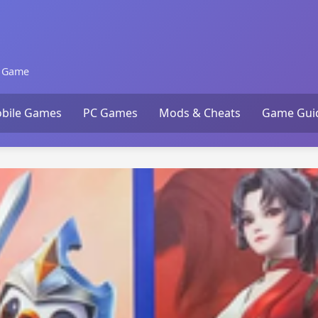
n Game
bile Games
PC Games
Mods & Cheats
Game Gui