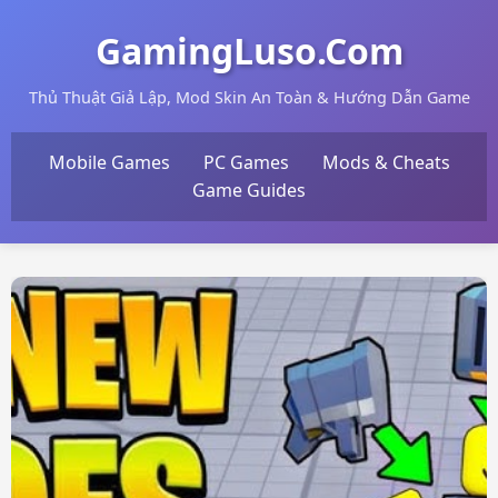
GamingLuso.Com
Thủ Thuật Giả Lập, Mod Skin An Toàn & Hướng Dẫn Game
Mobile Games
PC Games
Mods & Cheats
Game Guides