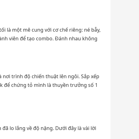
ối là một mê cung với cơ chế riêng: né bẫy,
 thành viên để tạo combo. Đánh nhau không
 nơi trình độ chiến thuật lên ngôi. Sắp xếp
nk để chứng tỏ mình là thuyền trưởng số 1
ã lo lắng về độ nặng. Dưới đây là vài lời