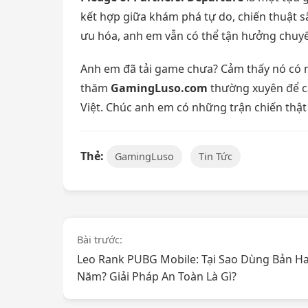
kết hợp giữa khám phá tự do, chiến thuật sâ
ưu hóa, anh em vẫn có thể tận hưởng chuyến
Anh em đã tải game chưa? Cảm thấy nó có n
thăm
GamingLuso.com
thường xuyên để c
Việt. Chúc anh em có những trận chiến thật 
Thẻ:
GamingLuso
Tin Tức
Điều
Bài trước:
Leo Rank PUBG Mobile: Tại Sao Dùng Bản Ha
hướng
Năm? Giải Pháp An Toàn Là Gì?
bài