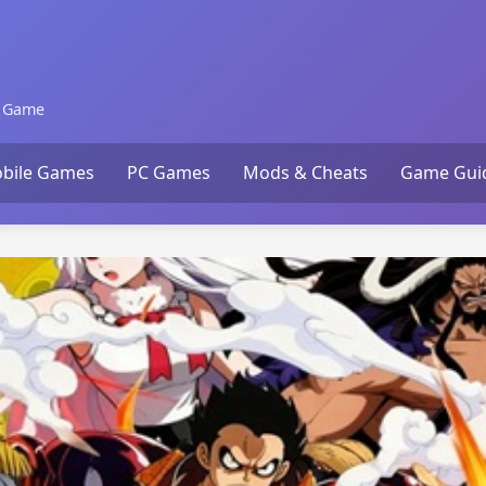
n Game
bile Games
PC Games
Mods & Cheats
Game Gui