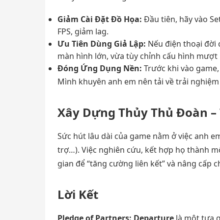
Giảm Cài Đặt Đồ Họa:
Đầu tiên, hãy vào Se
FPS, giảm lag.
Ưu Tiên Dùng Giả Lập:
Nếu điện thoại đời 
màn hình lớn, vừa tùy chỉnh cấu hình mượt 
Đóng Ứng Dụng Nền:
Trước khi vào game,
Mình khuyên anh em nên tải về trải nghiệm 
Xây Dựng Thủy Thủ Đoàn – 
Sức hút lâu dài của game nằm ở việc anh em
trợ…). Việc nghiên cứu, kết hợp họ thành m
gian để “tăng cường liên kết” và nâng cấp c
Lời Kết
Pledge of Partners: Departure
là một tựa 