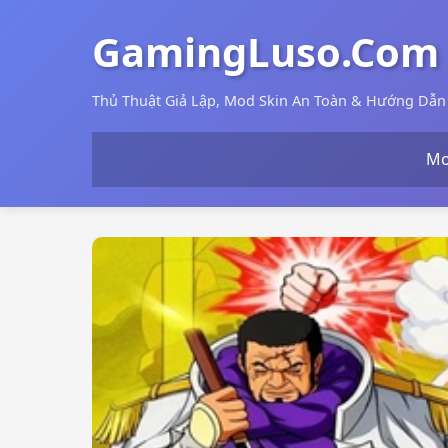
GamingLuso.Com
Thủ Thuật Giả Lập, Mod Skin An Toàn & Hướng Dẫ
Mo