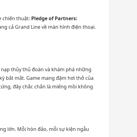
 chiến thuật:
Pledge of Partners:
ng cả Grand Line về màn hình điện thoại.
u nạp thủy thủ đoàn và khám phá những
 kỳ bắt mắt. Game mang đậm hơi thở của
cứng, đây chắc chắn là miếng mồi không
ng lớn. Mỗi hòn đảo, mỗi sự kiện ngẫu