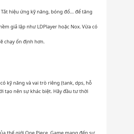
t. Tắt hiệu ứng kỹ năng, bóng đổ… để tăng
 mềm giả lập như LDPlayer hoặc Nox. Vừa có
ẽ chạy ổn định hơn.
 kỹ năng và vai trò riêng (tank, dps, hỗ
 tạo nên sự khác biệt. Hãy đầu tư thời
 của thế giới One Piece. Game mang đến sự