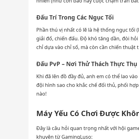
nhiên (như cơn bão hay cuộc chạm trán bất 
Đấu Trí Trong Các Ngục Tối
Phần thú vị nhất có lẽ là hệ thống ngục tối
giải đố, chiến đấu. Độ khó tăng dần, đòi h
chỉ dựa vào chỉ số, mà còn cần chiến thuật
Đấu PvP – Nơi Thử Thách Thực Thụ
Khi đã lên đồ đầy đủ, anh em có thể lao vào
đội hình sao cho khắc chế đối thủ, phối hợ
nào!
Máy Yếu Có Chơi Được Khôn
Đây là câu hỏi quan trọng nhất với hội game
khuyên từ GamingLuso: