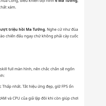
 Chúa Công, điều khiển đội hình
6 Ma Tướng
,
 chất xám.
lượt triệu hồi Ma Tướng
. Nghe cứ như đùa
ào chiến đấu ngay chứ không phải cày cuốc
ill full màn hình, nên chắc chắn sẽ ngốn
nh:
 Thấp nhất. Tắt hiệu ứng đẹp, giữ FPS ổn
AM và CPU của giả lập đôi khi còn giúp chơi