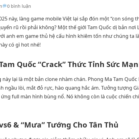
n
0 bình luận
25 này, làng game mobile Việt lại sắp đón một “con sóng
quyến rũ rồi phải không? Một thế giới Tam Quốc dị bản nơi
ới anh em game thủ hệ cấu hình khiêm tốn như chúng ta l
ày có gì hot nhé!
 Tam Quốc “Crack” Thức Tỉnh Sức Mạ
 này lại là một bản clone nhàm chán. Phong Ma Tam Quốc 
nh ngầu lòi, mắt đỏ rực, hào quang hắc ám. Tưởng tượng G
 ứng full màn hình bùng nổ. Nó không còn là cuộc chiến ch
6vs6 & “Mưa” Tướng Cho Tân Thủ