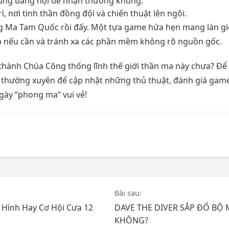
ùng bang hội để nhận thưởng khủng.
, nơi tinh thần đồng đội và chiến thuật lên ngôi.
g Ma Tam Quốc rồi đấy. Một tựa game hứa hẹn mang làn gi
p nếu cần và tránh xa các phần mềm không rõ nguồn gốc.
hành Chúa Công thống lĩnh thế giới thần ma này chưa? Để l
thường xuyên để cập nhật những thủ thuật, đánh giá game
ày “phong ma” vui vẻ!
Bài sau:
Hình Hay Cơ Hội Cưa 12
DAVE THE DIVER SẮP ĐỔ BỘ 
KHÔNG?