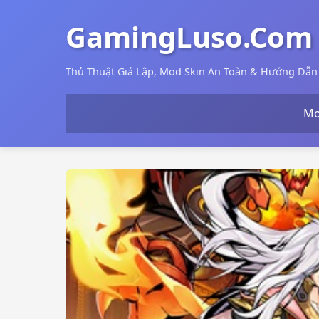
GamingLuso.Com
Thủ Thuật Giả Lập, Mod Skin An Toàn & Hướng Dẫ
Mo