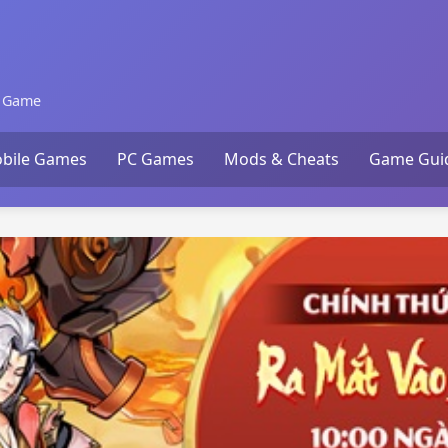
n Game
bile Games
PC Games
Mods & Cheats
Game Gui