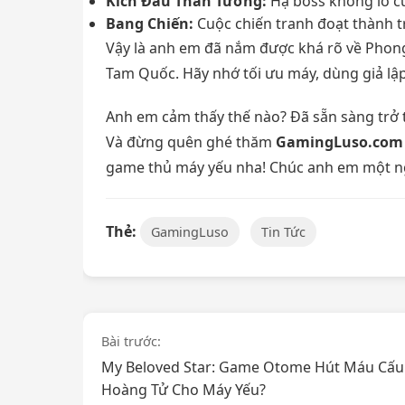
Kích Đấu Thần Tướng:
Hạ boss khổng lồ c
Bang Chiến:
Cuộc chiến tranh đoạt thành trì
Vậy là anh em đã nắm được khá rõ về Phon
Tam Quốc. Hãy nhớ tối ưu máy, dùng giả lậ
Anh em cảm thấy thế nào? Đã sẵn sàng trở t
Và đừng quên ghé thăm
GamingLuso.com
game thủ máy yếu nha! Chúc anh em một ng
Thẻ:
GamingLuso
Tin Tức
Điều
Bài trước:
My Beloved Star: Game Otome Hút Máu Cấu 
hướng
Hoàng Tử Cho Máy Yếu?