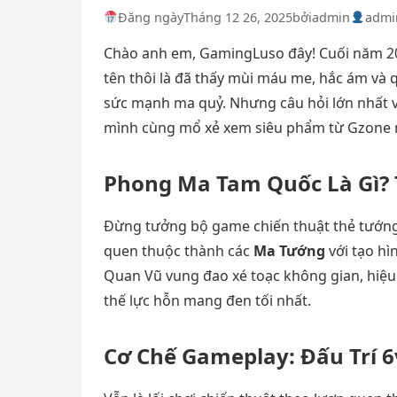
Đăng ngày
Tháng 12 26, 2025
bởi
admin
admi
Chào anh em, GamingLuso đây! Cuối năm 20
tên thôi là đã thấy mùi máu me, hắc ám và 
sức mạnh ma quỷ. Nhưng câu hỏi lớn nhất v
mình cùng mổ xẻ xem siêu phẩm từ Gzone n
Phong Ma Tam Quốc Là Gì?
Đừng tưởng bộ game chiến thuật thẻ tướng
quen thuộc thành các
Ma Tướng
với tạo hì
Quan Vũ vung đao xé toạc không gian, hiệu
thế lực hỗn mang đen tối nhất.
Cơ Chế Gameplay: Đấu Trí 