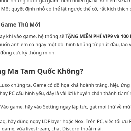
 thuộc nhưng được gia giảm thêm nhiều gia vị. Anh em sẽ là
n. Một quyết định nhỏ có thể lật ngược thế cờ, rất kích thích
o Game Thủ Mới
ay khi vào game, hệ thống sẽ
TẶNG MIỄN PHÍ VIP9 và 100 
uốn anh em có ngay một đội hình khủng từ phút đầu, lao v
g đồng cực kỳ thông minh.
ng Ma Tam Quốc Không?
uso chúng ta. Game có đồ họa khá hoành tráng, hiệu ứng sk
ay PC cấu hình yếu, đây là vài lời khuyên chân thành từ mì
Vào game, hãy vào Setting ngay lập tức, gạt mọi thứ về mức
g, hãy dùng ngay LDPlayer hoặc Nox. Trên PC, việc tối ưu R
 game, vừa livestream, chat Discord thoải mái.