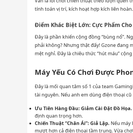
Vẫn là lối chơi chiến thuật theo lượn quen
tính toán vị trí, kích hoạt hợp kích liên hoà
Điểm Khác Biệt Lớn: Cực Phẩm Ch
Đây là phần khiến cộng đồng “bùng nổ”. Ng
phải không? Nhưng thật đấy! Gzone đang m
mệt nghỉ. Đây là chiêu thức “hút máu” cộn
Máy Yếu Có Chơi Được Pho
Đây là mối quan tâm số 1 của team GamingL
tài nguyên. Nếu anh em dùng điện thoại cũ h
Ưu Tiên Hàng Đầu: Giảm Cài Đặt Đồ Họa.
định quan trọng hơn.
Chiến Thuật “Chân Ái”: Giả Lập.
Nếu máy la
mượt hơn cả điện thoại tầm trung. Vừa chơi