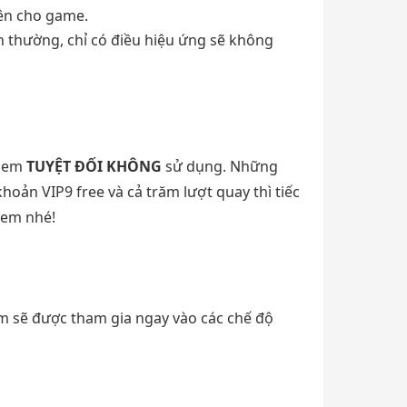
ên cho game.
nh thường, chỉ có điều hiệu ứng sẽ không
h em
TUYỆT ĐỐI KHÔNG
sử dụng. Những
 khoản VIP9 free và cả trăm lượt quay thì tiếc
 em nhé!
em sẽ được tham gia ngay vào các chế độ