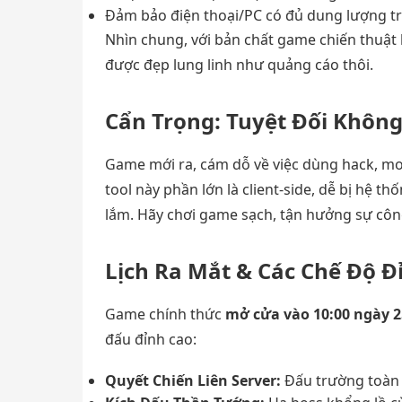
Đảm bảo điện thoại/PC có đủ dung lượng t
Nhìn chung, với bản chất game chiến thuật 
được đẹp lung linh như quảng cáo thôi.
Cẩn Trọng: Tuyệt Đối Khô
Game mới ra, cám dỗ về việc dùng hack, mo
tool này phần lớn là client-side, dễ bị hệ th
lắm. Hãy chơi game sạch, tận hưởng sự cô
Lịch Ra Mắt & Các Chế Độ Đ
Game chính thức
mở cửa vào 10:00 ngày 2
đấu đỉnh cao:
Quyết Chiến Liên Server:
Đấu trường toàn 