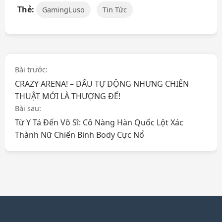
Thẻ:
GamingLuso
Tin Tức
Điều
Bài trước:
CRAZY ARENA! – ĐẤU TỰ ĐỘNG NHƯNG CHIẾN
hướng
THUẬT MỚI LÀ THƯỢNG ĐẾ!
bài
Bài sau:
Từ Y Tá Đến Võ Sĩ: Cô Nàng Hàn Quốc Lột Xác
viết
Thành Nữ Chiến Binh Body Cực Nổ