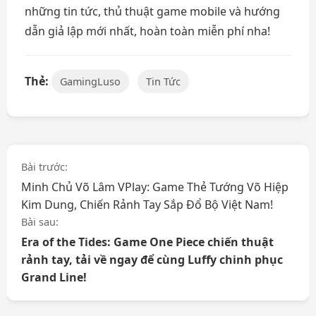
những tin tức, thủ thuật game mobile và hướng
dẫn giả lập mới nhất, hoàn toàn miễn phí nha!
Thẻ:
GamingLuso
Tin Tức
Điều
Bài trước:
Minh Chủ Võ Lâm VPlay: Game Thẻ Tướng Võ Hiệp
hướng
Kim Dung, Chiến Rảnh Tay Sắp Đổ Bộ Việt Nam!
bài
Bài sau:
Era of the Tides: Game One Piece chiến thuật
viết
rảnh tay, tải về ngay để cùng Luffy chinh phục
Grand Line!