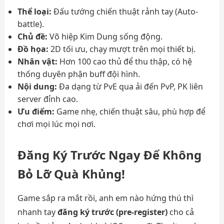
Thể loại:
Đấu tướng chiến thuật rảnh tay (Auto-
battle).
Chủ đề:
Võ hiệp Kim Dung sống động.
Đồ họa:
2D tối ưu, chạy mượt trên mọi thiết bị.
Nhân vật:
Hơn 100 cao thủ để thu thập, có hệ
thống duyên phận buff đội hình.
Nội dung:
Đa dạng từ PvE qua ải đến PvP, PK liên
server đỉnh cao.
Ưu điểm:
Game nhẹ, chiến thuật sâu, phù hợp để
chơi mọi lúc mọi nơi.
Đăng Ký Trước Ngay Để Không
Bỏ Lỡ Quà Khủng!
Game sắp ra mắt rồi, anh em nào hứng thú thì
nhanh tay
đăng ký trước (pre-register)
cho cả