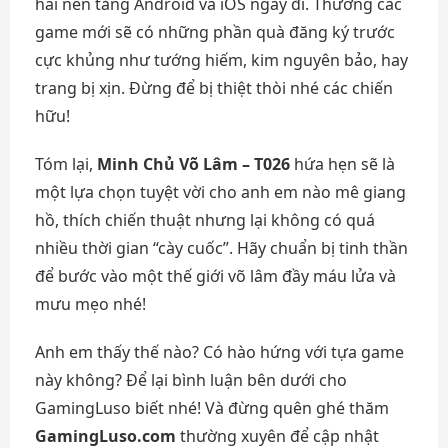
hai nền tảng Android và iOS ngay đi. Thường các
game mới sẽ có những phần quà đăng ký trước
cực khủng như tướng hiếm, kim nguyên bảo, hay
trang bị xịn. Đừng để bị thiệt thòi nhé các chiến
hữu!
Tóm lại,
Minh Chủ Võ Lâm – T026
hứa hẹn sẽ là
một lựa chọn tuyệt vời cho anh em nào mê giang
hồ, thích chiến thuật nhưng lại không có quá
nhiều thời gian “cày cuốc”. Hãy chuẩn bị tinh thần
để bước vào một thế giới võ lâm đầy máu lửa và
mưu mẹo nhé!
Anh em thấy thế nào? Có hào hứng với tựa game
này không? Để lại bình luận bên dưới cho
GamingLuso biết nhé! Và đừng quên ghé thăm
GamingLuso.com
thường xuyên để cập nhật