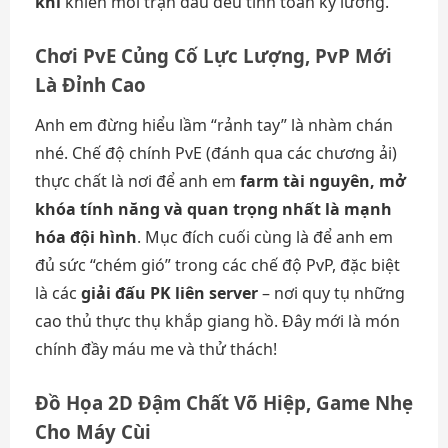
khí
khiến mỗi trận đấu đều tính toán kỹ lưỡng.
Chơi PvE Củng Cố Lực Lượng, PvP Mới
Là Đỉnh Cao
Anh em đừng hiểu lầm “rảnh tay” là nhàm chán
nhé. Chế độ chính PvE (đánh qua các chương ải)
thực chất là nơi để anh em
farm tài nguyên, mở
khóa tính năng và quan trọng nhất là mạnh
hóa đội hình
. Mục đích cuối cùng là để anh em
đủ sức “chém gió” trong các chế độ PvP, đặc biệt
là các
giải đấu PK liên server
– nơi quy tụ những
cao thủ thực thụ khắp giang hồ. Đây mới là món
chính đầy máu me và thử thách!
Đồ Họa 2D Đậm Chất Võ Hiệp, Game Nhẹ
Cho Máy Cùi