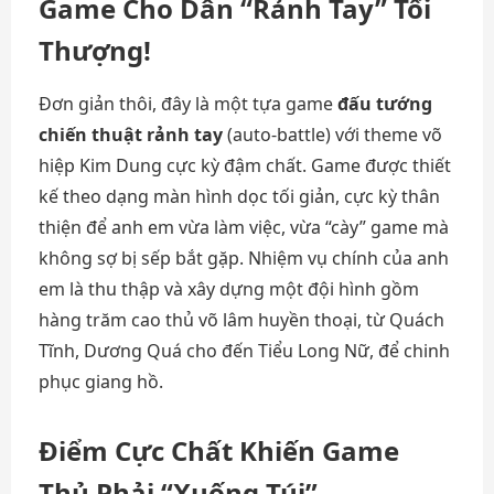
Game Cho Dân “Rảnh Tay” Tối
Thượng!
Đơn giản thôi, đây là một tựa game
đấu tướng
chiến thuật rảnh tay
(auto-battle) với theme võ
hiệp Kim Dung cực kỳ đậm chất. Game được thiết
kế theo dạng màn hình dọc tối giản, cực kỳ thân
thiện để anh em vừa làm việc, vừa “cày” game mà
không sợ bị sếp bắt gặp. Nhiệm vụ chính của anh
em là thu thập và xây dựng một đội hình gồm
hàng trăm cao thủ võ lâm huyền thoại, từ Quách
Tĩnh, Dương Quá cho đến Tiểu Long Nữ, để chinh
phục giang hồ.
Điểm Cực Chất Khiến Game
Thủ Phải “Xuống Túi”