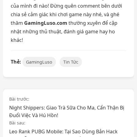
của mình đi nào! Đừng quên comment bên dưới
chia sẻ cảm giác khi chơi game này nhé, và ghé
thăm
GamingLuso.com
thường xuyên để cập
nhật những thủ thuật, đánh giá game hay ho
khác!
Thẻ:
GamingLuso
Tin Tức
Điều
Bài trước:
Night Shippers: Giao Trà Sữa Cho Ma, Cẩn Thận Bị
hướng
Đuổi Việc Và Hú Hồn!
bài
Bài sau:
Leo Rank PUBG Mobile: Tại Sao Dùng Bản Hack
viết