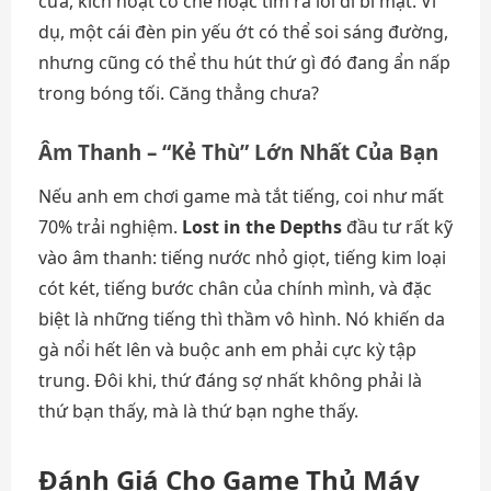
cửa, kích hoạt cơ chế hoặc tìm ra lối đi bí mật. Ví
dụ, một cái đèn pin yếu ớt có thể soi sáng đường,
nhưng cũng có thể thu hút thứ gì đó đang ẩn nấp
trong bóng tối. Căng thẳng chưa?
Âm Thanh – “Kẻ Thù” Lớn Nhất Của Bạn
Nếu anh em chơi game mà tắt tiếng, coi như mất
70% trải nghiệm.
Lost in the Depths
đầu tư rất kỹ
vào âm thanh: tiếng nước nhỏ giọt, tiếng kim loại
cót két, tiếng bước chân của chính mình, và đặc
biệt là những tiếng thì thầm vô hình. Nó khiến da
gà nổi hết lên và buộc anh em phải cực kỳ tập
trung. Đôi khi, thứ đáng sợ nhất không phải là
thứ bạn thấy, mà là thứ bạn nghe thấy.
Đánh Giá Cho Game Thủ Máy