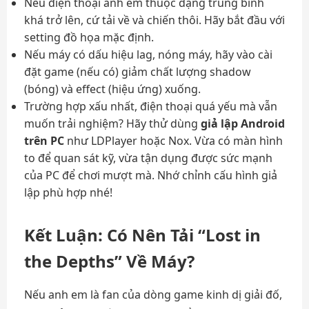
Nếu điện thoại anh em thuộc dạng trung bình
khá trở lên, cứ tải về và chiến thôi. Hãy bắt đầu với
setting đồ họa mặc định.
Nếu máy có dấu hiệu lag, nóng máy, hãy vào cài
đặt game (nếu có) giảm chất lượng shadow
(bóng) và effect (hiệu ứng) xuống.
Trường hợp xấu nhất, điện thoại quá yếu mà vẫn
muốn trải nghiệm? Hãy thử dùng
giả lập Android
trên PC
như LDPlayer hoặc Nox. Vừa có màn hình
to để quan sát kỹ, vừa tận dụng được sức mạnh
của PC để chơi mượt mà. Nhớ chỉnh cấu hình giả
lập phù hợp nhé!
Kết Luận: Có Nên Tải “Lost in
the Depths” Về Máy?
Nếu anh em là fan của dòng game kinh dị giải đố,