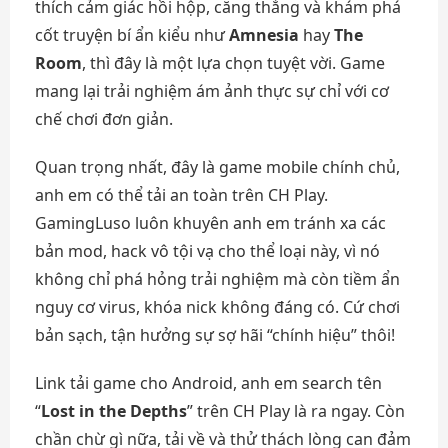
thích cảm giác hồi hộp, căng thẳng và khám phá
cốt truyện bí ẩn kiểu như
Amnesia
hay
The
Room
, thì đây là một lựa chọn tuyệt vời. Game
mang lại trải nghiệm ám ảnh thực sự chỉ với cơ
chế chơi đơn giản.
Quan trọng nhất, đây là game mobile chính chủ,
anh em có thể tải an toàn trên CH Play.
GamingLuso luôn khuyên anh em tránh xa các
bản mod, hack vô tội vạ cho thể loại này, vì nó
không chỉ phá hỏng trải nghiệm mà còn tiềm ẩn
nguy cơ virus, khóa nick không đáng có. Cứ chơi
bản sạch, tận hưởng sự sợ hãi “chính hiệu” thôi!
Link tải game cho Android, anh em search tên
“
Lost in the Depths
” trên CH Play là ra ngay. Còn
chần chừ gì nữa, tải về và thử thách lòng can đảm