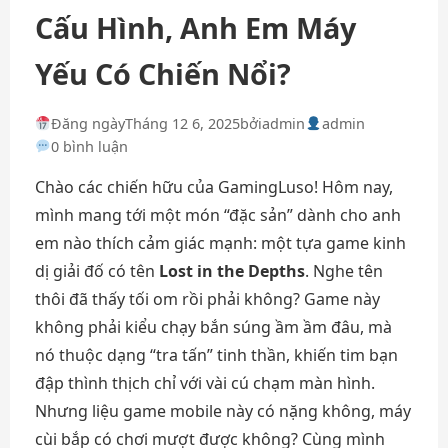
Cấu Hình, Anh Em Máy
Yếu Có Chiến Nổi?
Đăng ngày
Tháng 12 6, 2025
bởi
admin
admin
0 bình luận
Chào các chiến hữu của GamingLuso! Hôm nay,
mình mang tới một món “đặc sản” dành cho anh
em nào thích cảm giác mạnh: một tựa game kinh
dị giải đố có tên
Lost in the Depths
. Nghe tên
thôi đã thấy tối om rồi phải không? Game này
không phải kiểu chạy bắn súng ầm ầm đâu, mà
nó thuộc dạng “tra tấn” tinh thần, khiến tim bạn
đập thình thịch chỉ với vài cú chạm màn hình.
Nhưng liệu game mobile này có nặng không, máy
cùi bắp có chơi mượt được không? Cùng mình