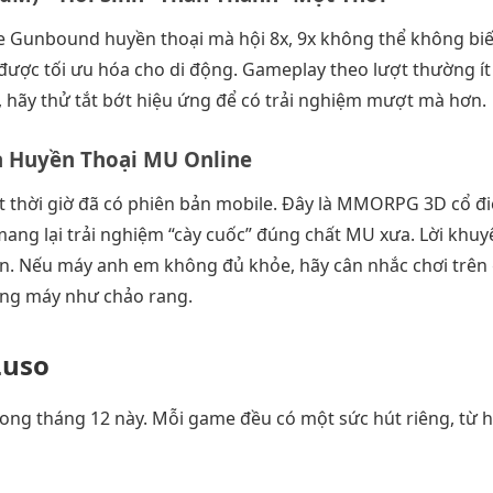
 Gunbound huyền thoại mà hội 8x, 9x không thể không biết.
được tối ưu hóa cho di động. Gameplay theo lượt thường ít 
 hãy thử tắt bớt hiệu ứng để có trải nghiệm mượt mà hơn.
a Huyền Thoại MU Online
 thời giờ đã có phiên bản mobile. Đây là MMORPG 3D cổ điể
ang lại trải nghiệm “cày cuốc” đúng chất MU xưa. Lời khuy
. Nếu máy anh em không đủ khỏe, hãy cân nhắc chơi trên g
nóng máy như chảo rang.
Luso
trong tháng 12 này. Mỗi game đều có một sức hút riêng, từ