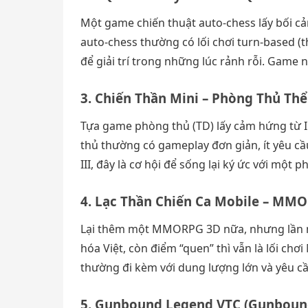
Một game chiến thuật auto-chess lấy bối cả
auto-chess thường có lối chơi turn-based (
để giải trí trong những lúc rảnh rỗi. Game 
3. Chiến Thần Mini – Phòng Thủ Thể
Tựa game phòng thủ (TD) lấy cảm hứng từ I
thủ thường có gameplay đơn giản, ít yêu cầ
III, đây là cơ hội để sống lại ký ức với một 
4. Lạc Thần Chiến Ca Mobile – MMO
Lại thêm một MMORPG 3D nữa, nhưng lần này
hóa Việt, còn điểm “quen” thì vẫn là lối c
thường đi kèm với dung lượng lớn và yêu cầu
5. Gunbound Legend VTC (Gunbound