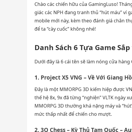
Chào các chiến hữu của GamingLuso! Tháng 1
giác các NPH đang tranh thủ “hút máu” ví 
mobile mới này, kèm theo đánh giá chân t
để ta “cày cuốc” không nhé!
Danh Sách 6 Tựa Game Sắp 
Dưới đây là 6 cái tên sẽ làm nóng cửa hàng
1. Project X5 VNG – Về Với Giang H
Đây là một MMORPG 3D kiếm hiệp được VNG
thế hệ 8x, 9x đã từng “nghiện” VLTK ngày xư
MMORPG 3D thường khá nặng máy và “hút” p
mức thấp nhất để chiến cho mượt.
2. 3Q Chess – Kỳ Thủ Tam Quốc – Au