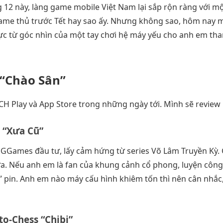
2 này, làng game mobile Việt Nam lại sắp rộn ràng với mộ
game thủ trước Tết hay sao ấy. Nhưng không sao, hôm nay 
hực từ góc nhìn của một tay chơi hệ máy yếu cho anh em t
“Chào Sân”
 CH Play và App Store trong những ngày tới. Mình sẽ revie
ồ “Xưa Cũ”
Games đầu tư, lấy cảm hứng từ series Võ Lâm Truyền Kỳ.
a. Nếu anh em là fan của khung cảnh cổ phong, luyện công, b
in. Anh em nào máy cấu hình khiêm tốn thì nên cân nhắc,
to-Chess “Chibi”