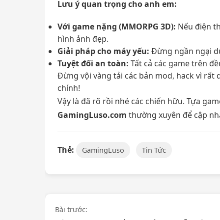
Lưu ý quan trọng cho anh em:
Với game nặng (MMORPG 3D):
Nếu điện th
hình ảnh đẹp.
Giải pháp cho máy yếu:
Đừng ngần ngại dùn
Tuyệt đối an toàn:
Tất cả các game trên đề
Đừng vội vàng tải các bản mod, hack vì rất 
chính!
Vậy là đã rõ rồi nhé các chiến hữu. Tựa g
GamingLuso.com
thường xuyên để cập nhậ
Thẻ:
GamingLuso
Tin Tức
Điều
Bài trước: