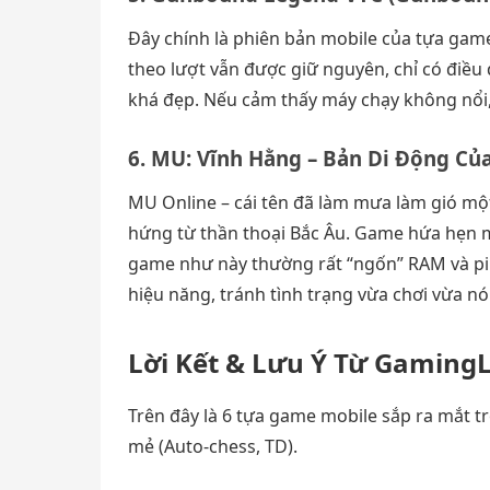
Đây chính là phiên bản mobile của tựa game
theo lượt vẫn được giữ nguyên, chỉ có điều 
khá đẹp. Nếu cảm thấy máy chạy không nổi,
6. MU: Vĩnh Hằng – Bản Di Động Củ
MU Online – cái tên đã làm mưa làm gió một
hứng từ thần thoại Bắc Âu. Game hứa hẹn m
game như này thường rất “ngốn” RAM và pin
hiệu năng, tránh tình trạng vừa chơi vừa 
Lời Kết & Lưu Ý Từ Gaming
Trên đây là 6 tựa game mobile sắp ra mắt 
mẻ (Auto-chess, TD).