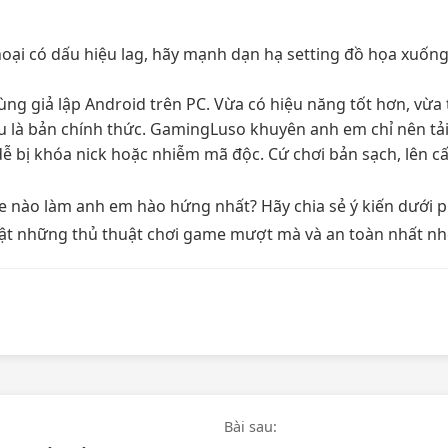
oại có dấu hiệu lag, hãy mạnh dạn hạ setting đồ họa xuống
g giả lập Android trên PC. Vừa có hiệu năng tốt hơn, vừa ti
u là bản chính thức. GamingLuso khuyên anh em chỉ nên tải
dễ bị khóa nick hoặc nhiễm mã độc. Cứ chơi bản sạch, lên c
ame nào làm anh em hào hứng nhất? Hãy chia sẻ ý kiến dưới
t những thủ thuật chơi game mượt mà và an toàn nhất nhé
Bài sau: