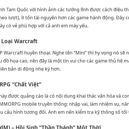
nh Tam Quốc với hình ảnh các tướng lĩnh được cách điệu th
theo lượt), ít tốn tài nguyên hơn các game hành động. Đây 
này có vẻ phù hợp với cả anh em máy yếu.
 Loại Warcraft
P Warcraft huyền thoại. Nghe tên “Mini” thì hy vọng nó s
u đồ họa cao, nên đây là một tin vui cho các game thủ hệ 
phiên bản di động nhẹ ký hơn.
RPG “Chất Việt”
 được quảng cáo là có nội dung khai thác văn hóa và con n
hơi MMORPG mobile truyền thống: nhập vai, làm nhiệm vụ, nân
 cấu hình tương đối. Anh em nên kiểm tra kỹ thông số tối th
M) – Hồi Sinh “Thần Thánh” Một Thời