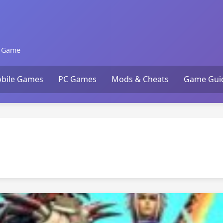
n Game
bile Games
PC Games
Mods & Cheats
Game Gui