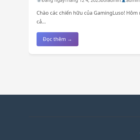
Đăng ngày
Tháng 12 4, 2025
bởi
admin
admin
Chào các chiến hữu của GamingLuso! Hôm na
cả…
Đọc thêm →