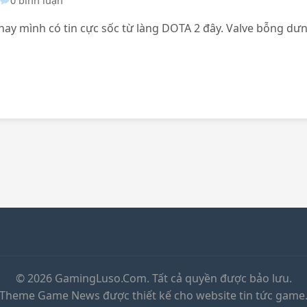
0 bình luận
y mình có tin cực sốc từ làng DOTA 2 đây. Valve bỗng dưn
© 2026 GamingLuso.Com. Tất cả quyền được bảo lưu.
Theme Game News được thiết kế cho website tin tức game