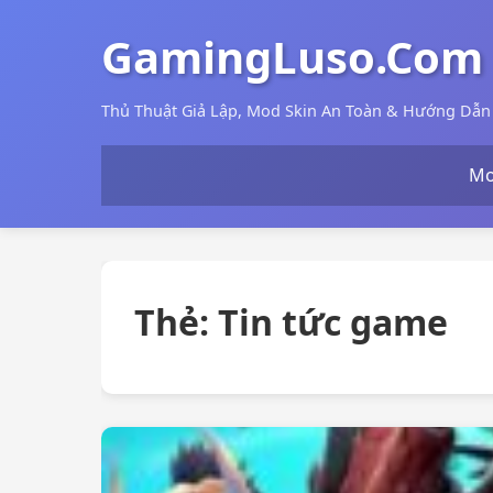
GamingLuso.Com
Thủ Thuật Giả Lập, Mod Skin An Toàn & Hướng Dẫ
Mo
Thẻ:
Tin tức game