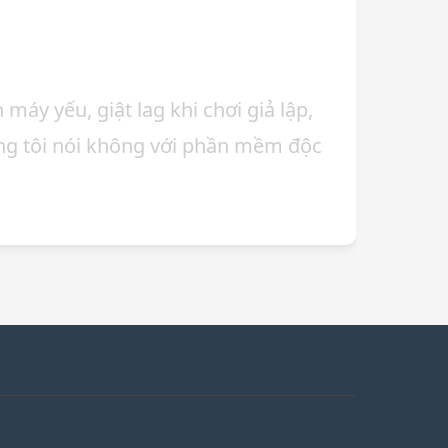
áy yếu, giật lag khi chơi giả lập,
ng tôi nói không với phần mềm độc