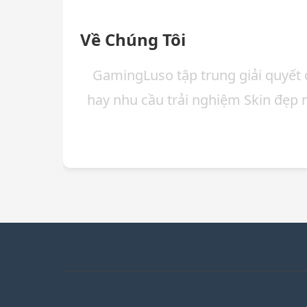
Về Chúng Tôi
GamingLuso tập trung giải quyết c
hay nhu cầu trải nghiệm Skin đẹp m