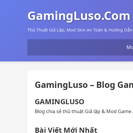
GamingLuso.Com
Thủ Thuật Giả Lập, Mod Skin An Toàn & Hướng Dẫ
Mo
GamingLuso – Blog Ga
GAMINGLUSO
Blog chia sẻ thủ thuật Giả lập & Mod Game
Bài Viết Mới Nhất