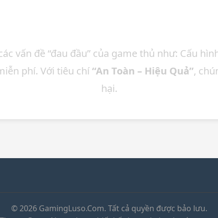
ác vấn đề “đau đầu” của game thủ như: Cấu hình m
iễn phí. Với tiêu chí
“An Toàn – Hiệu Quả”
, chú
hại.
© 2026 GamingLuso.Com. Tất cả quyền được bảo lưu.