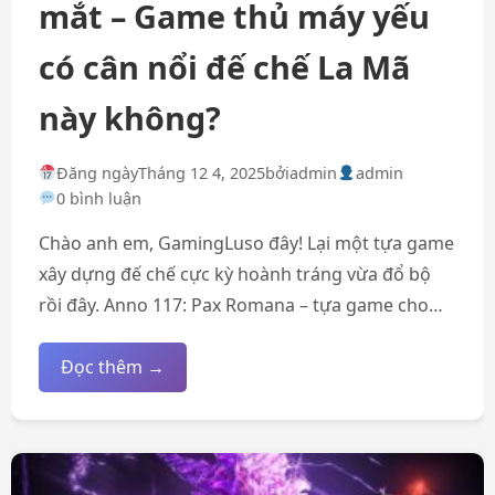
mắt – Game thủ máy yếu
có cân nổi đế chế La Mã
này không?
Đăng ngày
Tháng 12 4, 2025
bởi
admin
admin
0 bình luận
Chào anh em, GamingLuso đây! Lại một tựa game
xây dựng đế chế cực kỳ hoành tráng vừa đổ bộ
rồi đây. Anno 117: Pax Romana – tựa game cho…
Đọc thêm →