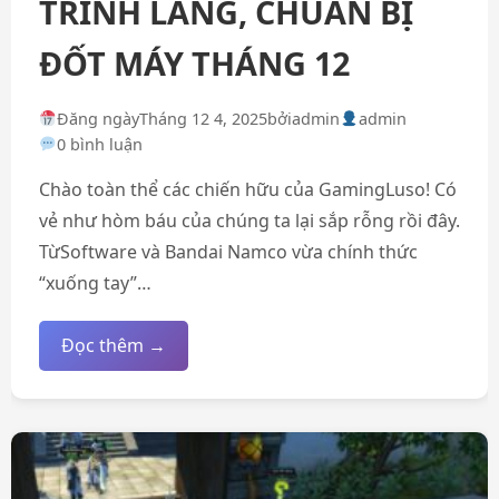
TRÌNH LÀNG, CHUẨN BỊ
ĐỐT MÁY THÁNG 12
Đăng ngày
Tháng 12 4, 2025
bởi
admin
admin
0 bình luận
Chào toàn thể các chiến hữu của GamingLuso! Có
vẻ như hòm báu của chúng ta lại sắp rỗng rồi đây.
TừSoftware và Bandai Namco vừa chính thức
“xuống tay”…
Đọc thêm →