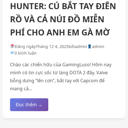
HUNTER: CÚ BẮT TAY ĐIÊN
RỒ VÀ CẢ NÚI ĐỒ MIỄN
PHÍ CHO ANH EM GÀ MỜ
Đăng ngày
Tháng 12 4, 2025
bởi
admin
admin
0 bình luận
Chào các chiến hữu của GamingLuso! Hôm nay
mình có tin cực sốc từ làng DOTA 2 đây. Valve
bỗng dưng “lên cơn”, bắt tay với Capcom để
mang cả…
Đọc thêm →