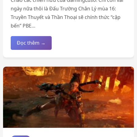
Chào các chiến hữu của GamingLuso! Chỉ còn vài
ngày nữa thôi là Đấu Trường Chân Lý mùa 16:
Truyền Thuyết và Thần Thoại sẽ chính thức “cập
bến” PBE…
Đọc thêm →