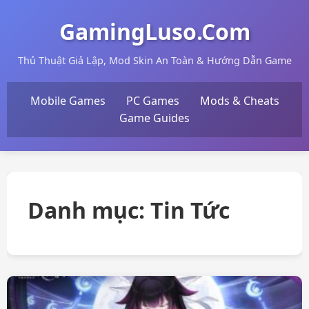
GamingLuso.Com
Thủ Thuật Giả Lập, Mod Skin An Toàn & Hướng Dẫn Game
Mobile Games
PC Games
Mods & Cheats
Game Guides
Danh mục:
Tin Tức