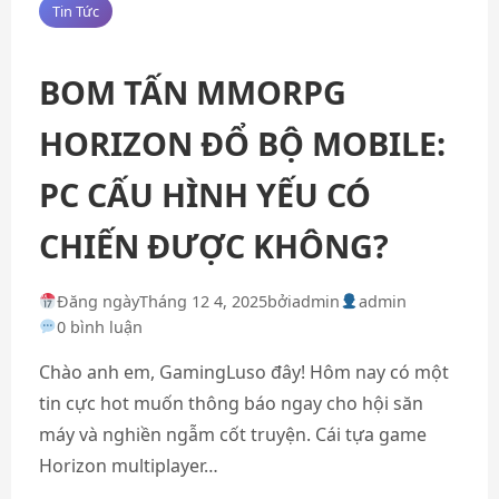
Tin Tức
BOM TẤN MMORPG
HORIZON ĐỔ BỘ MOBILE:
PC CẤU HÌNH YẾU CÓ
CHIẾN ĐƯỢC KHÔNG?
Đăng ngày
Tháng 12 4, 2025
bởi
admin
admin
0 bình luận
Chào anh em, GamingLuso đây! Hôm nay có một
tin cực hot muốn thông báo ngay cho hội săn
máy và nghiền ngẫm cốt truyện. Cái tựa game
Horizon multiplayer…